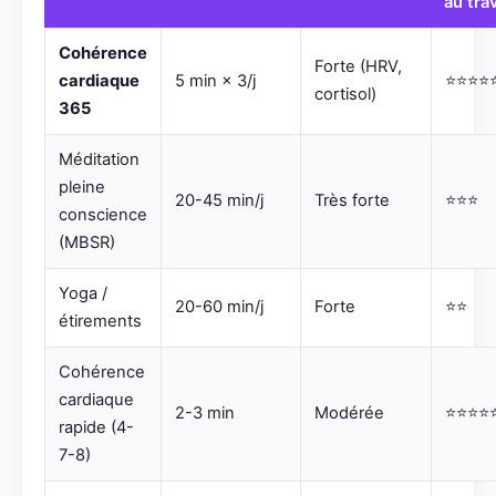
au trav
Cohérence
Forte (HRV,
cardiaque
5 min × 3/j
⭐⭐⭐⭐
cortisol)
365
Méditation
pleine
20-45 min/j
Très forte
⭐⭐⭐
conscience
(MBSR)
Yoga /
20-60 min/j
Forte
⭐⭐
étirements
Cohérence
cardiaque
2-3 min
Modérée
⭐⭐⭐⭐
rapide (4-
7-8)