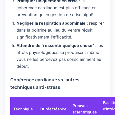
Pratiquer uniquement en crise
: la
cohérence cardiaque est plus efficace en
prévention qu'en gestion de crise aiguë.
Négliger la respiration abdominale
: respirer
dans la poitrine au lieu du ventre réduit
significativement l'efficacité.
Attendre de "ressentir quelque chose"
: les
effets physiologiques se produisent même si
vous ne les percevez pas consciemment au
début.
Cohérence cardiaque vs. autres
techniques anti-stress
Facilit
Preuves
Technique
Durée/séance
d'inté
scientifiques