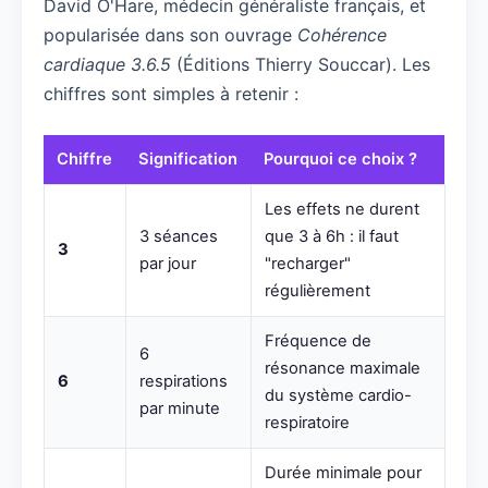
David O'Hare, médecin généraliste français, et
popularisée dans son ouvrage
Cohérence
cardiaque 3.6.5
(Éditions Thierry Souccar). Les
chiffres sont simples à retenir :
Chiffre
Signification
Pourquoi ce choix ?
Les effets ne durent
3 séances
que 3 à 6h : il faut
3
par jour
"recharger"
régulièrement
Fréquence de
6
résonance maximale
6
respirations
du système cardio-
par minute
respiratoire
Durée minimale pour