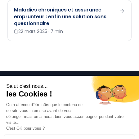
Maladies chroniques et assurance
emprunteur : enfin une solution sans
questionnaire
22 mars 2025
·
7 min
idezen
idezen.fr est un site de distribution d'assurance
emprunteur opéré par Place des Finances, courtier en
assurances, immatriculé à l'ORIAS. ideZen Flex est un
contrat collectif d'assurance emprunteur souscrit
auprès de GAN Eurocourtage — Contrat n° 8070/200175
CI.