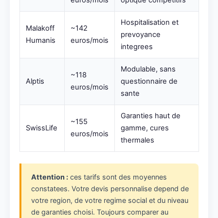
euros/mois
optique competitifs
Hospitalisation et
Malakoff
~142
prevoyance
Humanis
euros/mois
integrees
Modulable, sans
~118
Alptis
questionnaire de
euros/mois
sante
Garanties haut de
~155
SwissLife
gamme, cures
euros/mois
thermales
Attention :
ces tarifs sont des moyennes
constatees. Votre devis personnalise depend de
votre region, de votre regime social et du niveau
de garanties choisi. Toujours comparer au