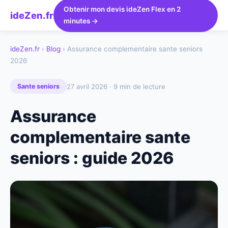
Obtenir mon devis ideZen Flex en 2
ideZen.fr
minutes →
ideZen.fr
›
Blog
› Assurance complementaire sante seniors
2026
27 avril 2026 · 9 min de lecture
Sante seniors
Assurance
complementaire sante
seniors : guide 2026